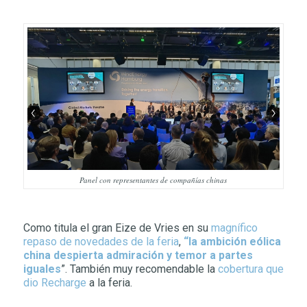
Panel con representantes de compañías chinas
Como titula el gran Eize de Vries en su
magnífico
repaso de novedades de la feria
,
“la ambición eólica
china despierta admiración y temor a partes
iguales
”. También muy recomendable la
cobertura que
dio Recharge
a la feria.