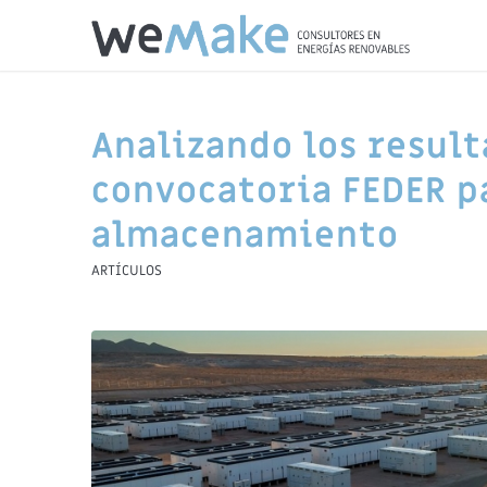
Analizando los result
convocatoria FEDER p
almacenamiento
ARTÍCULOS