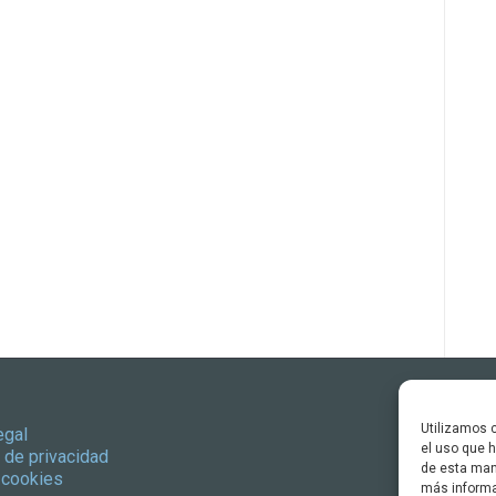
Utilizamos c
egal
el uso que h
a de privacidad
de esta man
 cookies
más informa