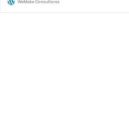
WeMake Consultores
novedades,
cierto
pesimismo
y
gratos
reencuentros